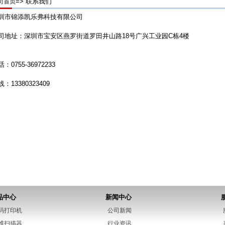
=> 联系我们
司首页
圳市
锦添凯乐弗
科技有限公司
司地址：深圳市宝安区燕罗街道罗田井山路18号广兴工业园C栋4楼
：0755-36972233
：13380323409
品中心
新闻中心
码打印机
公司新闻
维扫描器
行业资讯