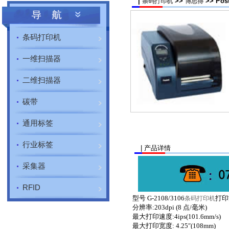
|
>>
>> Pos
条码打印机
博思得
条码打印机
一维扫描器
二维扫描器
碳带
通用标签
行业标签
| 产品详情
采集器
RFID
型号 G-2108/3106
打印
条码打印机
分辨率:203dpi (8 点/毫米)
最大打印速度:4ips(101.6mm/s)
最大打印宽度: 4.25″(108mm)