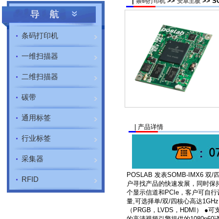
|
>>
>> S
条码打印机
安卓主板
条码打印机
一维扫描器
二维扫描器
碳带
通用标签
| 产品详情
行业标签
采集器
POSLAB 发表SOMB-IMX6
RFID
户寻找产品的快速发展，同时保持
个显示信道和PCIe，客户可自行
量,可选择单/双/四核心高达1GHz 之
（PRGB，LVDS，HDMI） ●可支持多屏
的高清视频引擎提供的1080p60译