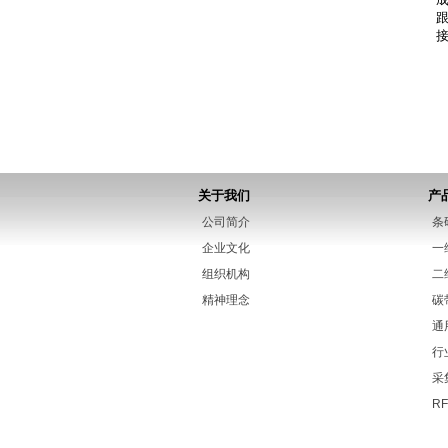
跟
关于我们
产
公司简介
条
企业文化
一
组织机构
二
精神理念
碳
通
行
采
RF