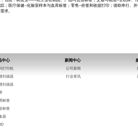
踪；医疗保健--化验室样本与血库标签；零售--价签和收据打印；借助串行、并行和
接需求。
品中心
新闻中心
码打印机
公司新闻
维扫描器
行业资讯
维扫描器
带
用标签
业标签
集器
ID