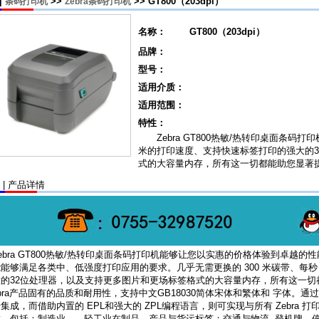
|
>>
>> GT800（203dpi）
条码打印机
Zebra条码打印机
名称：
GT800（203dpi）
品牌：
型号：
适用介质：
适用范围：
特性：
Zebra GT800热敏/热转印桌面条码打
米的打印速度、支持快速标签打印的强大的3
式的大容量内存，所有这一切都能助您显著
| 产品详情
ebra GT800热敏/热转印桌面条码打印机能够让您以实惠的价格体验到卓越
能够满足各类中、低强度打印应用的要求。几乎无需更换的 300 米碳带、每秒
的32位处理器，以及支持更多图片和更场标签格式的大容量内存，所有这一切都能
bra产品固有的品质和耐用性，支持中文GB18030简体宋体和繁体和 字体。通过
集成，而借助内置的 EPL和强大的 ZPL编程语言，则可实现与所有 Zebra 
成，包括：制造业——轻工业在制品、产品与货运标签；交通与物流--登机牌、停