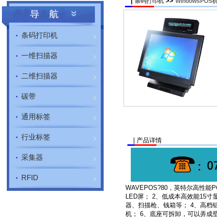
|
>>
条码打印机
WindowsPOS
条码打印机
一维扫描器
二维扫描器
碳带
通用标签
行业标签
| 产品详情
采集器
RFID
WAVEPOS?80，英特尔高性
LED屏； 2、低成本高效能1
器、扫描枪、钱箱等； 4、高档
机； 6、底座可拆卸，可以弄成壁挂式价