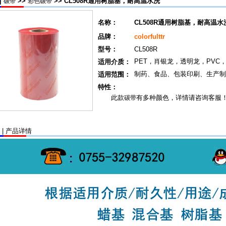
|
>>
>> CL508R通用树脂基，耐高温水洗
碳带
彩色碳带
名称：
CL508R通用树脂基，耐高温水
品牌：
colorfulttr
型号：
CL508R
PET，肖银龙，透明龙，PVC
适用介质：
制药、食品、包装印刷、生产制
适用范围：
特性：
此款
有多种颜色，详情请咨询客服
碳带
| 产品详情