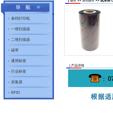
|
>>
>> 凯乐弗
碳带
黑色碳带
条码打印机
一维扫描器
二维扫描器
碳带
通用标签
| 产品详情
行业标签
采集器
RFID